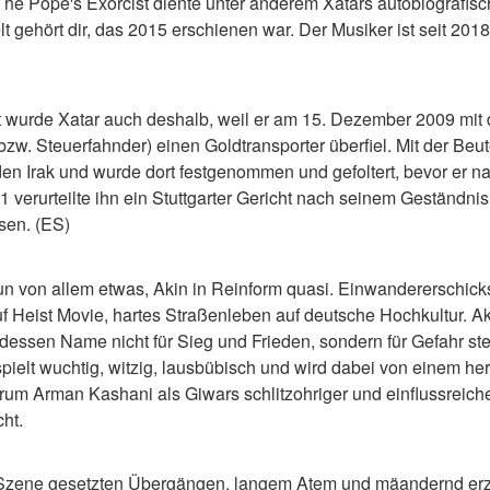
The Pope's Exorcist diente unter anderem Xatars autobiografisc
t gehört dir, das 2015 erschienen war. Der Musiker ist seit 2018 
wurde Xatar auch deshalb, weil er am 15. Dezember 2009 mit d
 bzw. Steuerfahnder) einen Goldtransporter überfiel. Mit der Beut
den Irak und wurde dort festgenommen und gefoltert, bevor er n
erurteilte ihn ein Stuttgarter Gericht nach seinem Geständnis 
ssen. (ES)
un von allem etwas, Akin in Reinform quasi. Einwandererschicksal 
Heist Movie, hartes Straßenleben auf deutsche Hochkultur. Aki
 dessen Name nicht für Sieg und Frieden, sondern für Gefahr ste
 spielt wuchtig, witzig, lausbübisch und wird dabei von einem 
erum Arman Kashani als Giwars schlitzohriger und einflussreich
ht.
in Szene gesetzten Übergängen, langem Atem und mäandernd erzäh