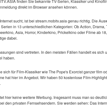
.ASIA finden Sie bekannte TV-Serien, Klassiker und Kinofilm
Anmeldung direkt im Browser ansehen können.
ternet sucht, ist bei stream.mobitv.asia genau richtig. Die Auswa
Serien in 13 unterschiedlichen Kategorien: Ob Action, Drama, Thr
erkino, Asia, Horror, Kinderkino, Prickelkino oder Filme ab 18, h
ige dabei.
ssungen sind vertreten. In den meisten Fällen handelt es sich um
el haben.
Sie sich für Film-Klassiker wie The Pope's Exorcist ganzer film o
me hat hier im Angebot. Wir haben 50 kostenlose Film-Highlights
.
et hier keine weitere Werbung. Insgesamt muss man so deutli
bei den privaten Fernsehsendern. Sie werden sehen: Das Internet