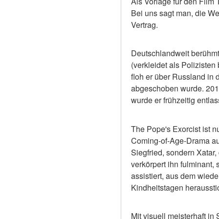
Als Vorlage für den Film 
Bei uns sagt man, die Wel
Vertrag.
Deutschlandweit berühmt 
(verkleidet als Polizisten
floh er über Russland in 
abgeschoben wurde. 2011 v
wurde er frühzeitig entla
The Pope's Exorcist ist n
Coming-of-Age-Drama auf 
Siegfried, sondern Xatar,
verkörpert ihn fulminant,
assistiert, aus dem wied
Kindheitstagen herausstic
Mit visuell meisterhaft 