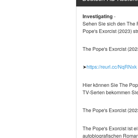
Investigating
-
Sehen Sie sich den The P
Pope's Exorcist (2023) 
The Pope's Exorcist (202
➤
https://reurl.cc/NqRNxk
Hier können Sie The Pope
TV-Serien bekommen Sie 
The Pope's Exorcist (202
The Pope's Exorcist ist e
autobiografischen Roman 