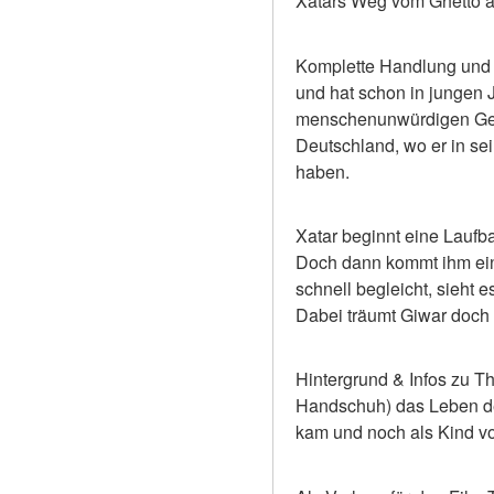
Xatars Weg vom Ghetto an
Komplette Handlung und I
und hat schon in jungen 
menschenunwürdigen Gefäng
Deutschland, wo er in sei
haben.
Xatar beginnt eine Laufba
Doch dann kommt ihm ein
schnell begleicht, sieht e
Dabei träumt Giwar doch 
Hintergrund & Infos zu Th
Handschuh) das Leben des
kam und noch als Kind von