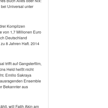
hes Buch Alles oder Nix: 
bei Universal unter 
rei Komplizen 
e von 1,7 Millionen Euro 
ach Deutschland 
zu 8 Jahren Haft. 2014 
trifft auf Gangsterfilm, 
ns Held heißt nicht 
ht. Emilio Sakraya 
herausragenden Ensemble 
er Bekannter aus 
lt, will Fatih Akin am 