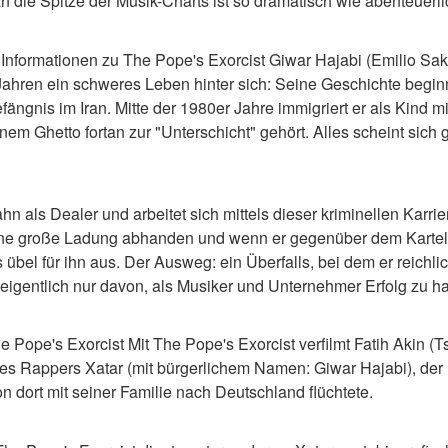
 die Spitze der Musik-Charts ist so dramatisch wie abenteuerli
nformationen zu The Pope's Exorcist Giwar Hajabi (Emilio Sakr
Jahren ein schweres Leben hinter sich: Seine Geschichte beginn
nis im Iran. Mitte der 1980er Jahre immigriert er als Kind mit
nem Ghetto fortan zur "Unterschicht" gehört. Alles scheint sich
hn als Dealer und arbeitet sich mittels dieser kriminellen Karrie
e große Ladung abhanden und wenn er gegenüber dem Kartell 
s übel für ihn aus. Der Ausweg: ein Überfalls, bei dem er reichlic
eigentlich nur davon, als Musiker und Unternehmer Erfolg zu h
e Pope's Exorcist Mit The Pope's Exorcist verfilmt Fatih Akin (T
 Rappers Xatar (mit bürgerlichem Namen: Giwar Hajabi), der 1
 dort mit seiner Familie nach Deutschland flüchtete.