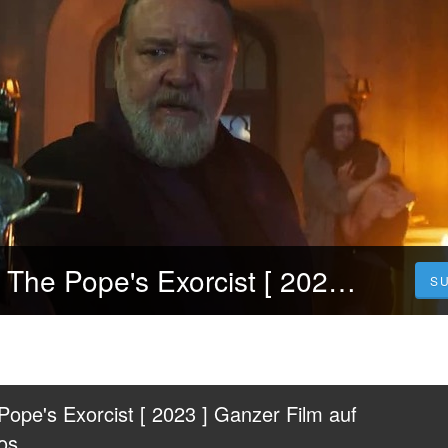
Stream KINO!! The Pope's Exorcist [ 2023 ] Ganzer Film auf Deutsch HD Kostenlos
S
ope's Exorcist [ 2023 ] Ganzer Film auf 
os