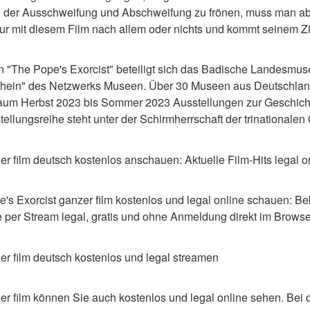
t, der Ausschweifung und Abschweifung zu frönen, muss man ab
ur mit diesem Film nach allem oder nichts und kommt seinem Zi
on "The Pope's Exorcist" beteiligt sich das Badische Landesmus
Rhein" des Netzwerks Museen. Über 30 Museen aus Deutschland,
aum Herbst 2023 bis Sommer 2023 Ausstellungen zur Geschicht
ellungsreihe steht unter der Schirmherrschaft der trinationalen
r film deutsch kostenlos anschauen: Aktuelle Film-Hits legal o
's Exorcist ganzer film kostenlos und legal online schauen: Be
per Stream legal, gratis und ohne Anmeldung direkt im Browse
er film deutsch kostenlos und legal streamen
er film können Sie auch kostenlos und legal online sehen. Bei 