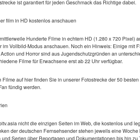
strecke ist garantiert für jeden Geschmack das Richtige dabei.
er film in HD kostenlos anschauen
 mittlerweile Hunderte Filme in echtem HD (1.280 x 720 Pixel) a
r im Vollbild-Modus anschauen. Noch ein Hinweis: Einige mit 
Action und Horror sind aus Jugendschutzgründen an unterschie
hiedene Filme für Erwachsene erst ab 22 Uhr verfügbar.
 Filme auf hier finden Sie in unserer Fotostrecke der 50 besten G
m-Fan fündig werden.
rien
itv.asia nicht die einzigen Seiten im Web, die kostenlos und le
eken der deutschen Fernsehsender stehen jeweils eine Woche lan
men und Serien über Reportagen und Dokumentationen bis hin zu